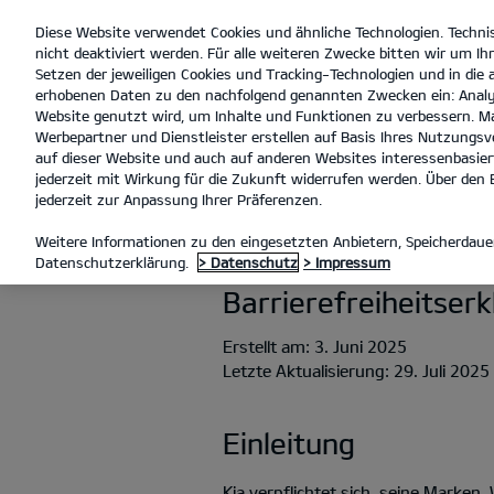
Diese Website verwendet Cookies und ähnliche Technologien. Techni
open
nicht deaktiviert werden. Für alle weiteren Zwecke bitten wir um Ihr
menu
Setzen der jeweiligen Cookies und Tracking-Technologien und in die
erhobenen Daten zu den nachfolgend genannten Zwecken ein: Analy
Website genutzt wird, um Inhalte und Funktionen zu verbessern. Ma
Werbepartner und Dienstleister erstellen auf Basis Ihres Nutzungsve
BARRIEREFREIHEIT
auf dieser Website und auch auf anderen Websites interessenbasiert
jederzeit mit Wirkung für die Zukunft widerrufen werden. Über den B
jederzeit zur Anpassung Ihrer Präferenzen.
BARRIEREFREI
Weitere Informationen zu den eingesetzten Anbietern, Speicherdauer
Datenschutzerklärung.
> Datenschutz
> Impressum
Barrierefreiheitser
Erstellt am: 3. Juni 2025
Letzte Aktualisierung: 29. Juli 2025
Einleitung
Kia verpflichtet sich, seine Marke