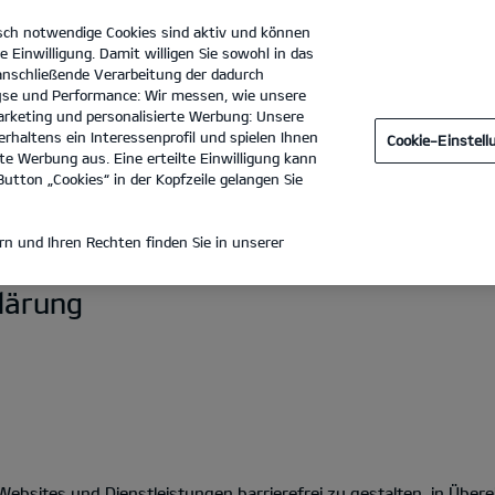
sch notwendige Cookies sind aktiv und können
e Einwilligung. Damit willigen Sie sowohl in das
 anschließende Verarbeitung der dadurch
se und Performance: Wir messen, wie unsere
Autohaus Günther GmbH
Tel. :
040 / 6366960
rketing und personalisierte Werbung: Unsere
rhaltens ein Interessenprofil und spielen Ihnen
Cookie-Einstel
e Werbung aus. Eine erteilte Einwilligung kann
utton „Cookies“ in der Kopfzeile gelangen Sie
HEIT
n und Ihren Rechten finden Sie in unserer
klärung
n-Websites und Dienstleistungen barrierefrei zu gestalten, in Üb