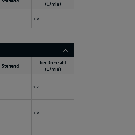
Stehend
(U/min)
n. a.
bei Drehzahl
Stehend
(U/min)
n. a.
n. a.