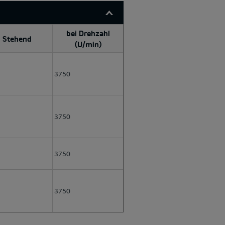
bei Drehzahl
Stehend
(U/min)
3750
3750
3750
3750