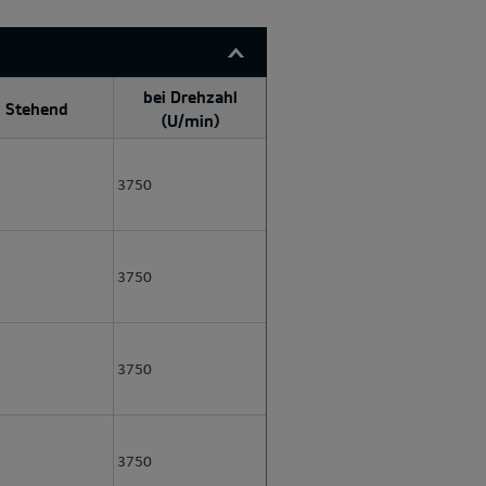
bei Drehzahl
Stehend
(U/min)
3750
3750
3750
3750