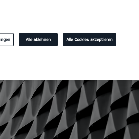
KONTAKT
lungen
Alle ablehnen
Alle Cookies akzeptieren
lles
Über uns
Service