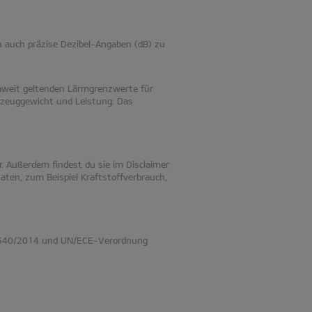
n auch präzise Dezibel-Angaben (dB) zu
opaweit geltenden Lärmgrenzwerte für
rzeuggewicht und Leistung. Das
. Außerdem findest du sie im Disclaimer
aten, zum Beispiel Kraftstoffverbrauch,
ng 540/2014 und UN/ECE-Verordnung