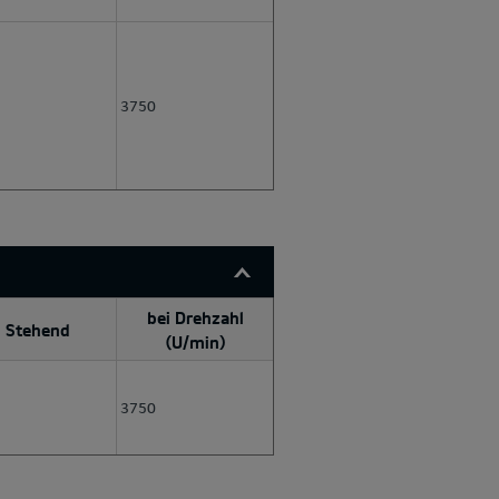
3750
bei Drehzahl
Stehend
(U/min)
3750