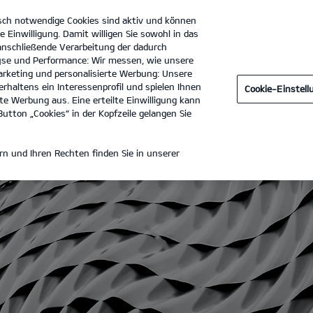
sch notwendige Cookies sind aktiv und können
e Einwilligung. Damit willigen Sie sowohl in das
 anschließende Verarbeitung der dadurch
se und Performance: Wir messen, wie unsere
Autohaus Günther GmbH
Tel. :
040 / 6366960
rketing und personalisierte Werbung: Unsere
rhaltens ein Interessenprofil und spielen Ihnen
Cookie-Einstel
delle
Business
Angebote
Elektromobilität
Aktue
e Werbung aus. Eine erteilte Einwilligung kann
utton „Cookies“ in der Kopfzeile gelangen Sie
n und Ihren Rechten finden Sie in unserer