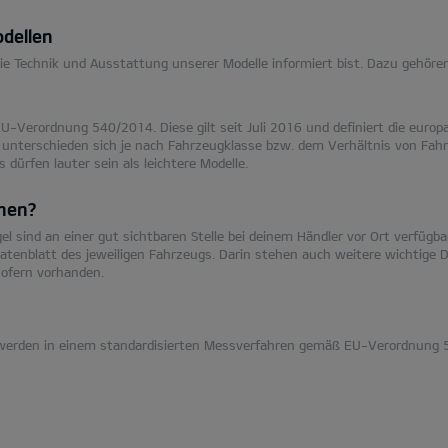
dellen
e Technik und Ausstattung unserer Modelle informiert bist. Dazu gehöre
EU-Verordnung 540/2014. Diese gilt seit Juli 2016 und definiert die eur
 unterschieden sich je nach Fahrzeugklasse bzw. dem Verhältnis von Fah
dürfen lauter sein als leichtere Modelle.
onen?
sind an einer gut sichtbaren Stelle bei deinem Händler vor Ort verfügbar
tenblatt des jeweiligen Fahrzeugs. Darin stehen auch weitere wichtige D
ofern vorhanden.
ge werden in einem standardisierten Messverfahren gemäß EU-Verordnu